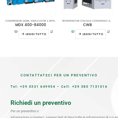
COMPRESSORI MARK
,
ESSICCATORI A REFRIGERAZIONE
,
IN EVIDENZA
REFRIGERATORI D’ACQUA CONDENSATI AD ARIA
MDX 400-84000
CWB
LEGGI TUTTO
LEGGI TUTTO
CONTATTATECI PER UN PREVENTIVO
Tel:
+39 0331 649954
– Cell:
+39 380 7131016
Richiedi un preventivo
Per un preventivo o
informazioni scriveteci, saremo lieti di darvi tutte le informazioni di cui 