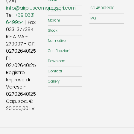
(VA)
info@airpluscompressori.com
ISO 45001:2018
Prodotti
Tel:
+39 0331
IMQ
Marchi
649954
| Fax:
0331 377384
Stock
R.E.A. VA -
Normative
279097 - C.F.
02702640125
Certificazioni
P.I.
Download
02702640125 -
Contatti
Registro
Imprese di
Gallery
Varese n.
02702640125
Cap. soc. €
20.000,00 I.V